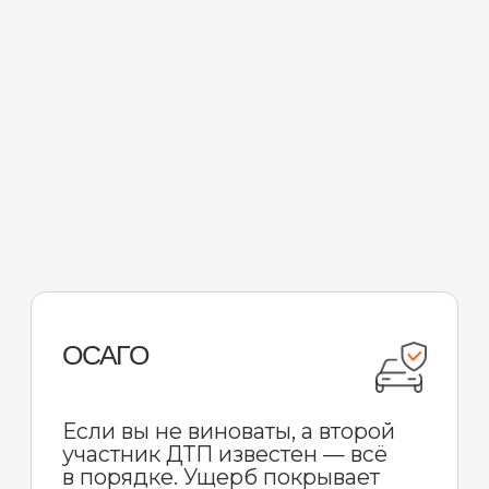
Это выгодно
Скидка 10% на стоимость аренды
Бесплатная доставка по Пхукету
при аренде от 15 суток
Не нужно вносить депозит
Возможность поделиться выгодой
с другом
Как получить
Арендовать автомобиль на срок 30
суток и более по результатам одной
или нескольких аренд, вне
зависимости от срока давности