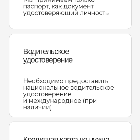
ОСАГО
Если вы не виноваты, а второй
участник ДТП известен — всё
в порядке. Ущерб покрывает
страховая компания.
Предоставляем подменный
автомобиль
КАСКО
Если вы виноваты в ДТП, но
трезвы — не проблема. Лимит
вашей ответственности
определен договором аренды,
остальное оплачивает страховая
компания