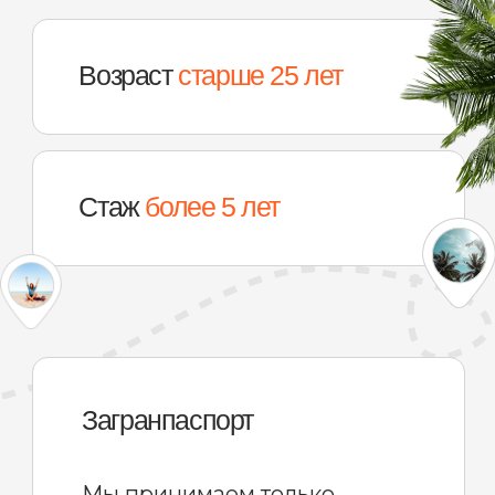
01
Оставить заявку
Уточнить услови
на сайте
аренды
Просто напишите/позвоните или
Наш менеджер свяж
заполните форму обратной связи
и уточнит все детал
машину вы хотели 
требуется ли вам д
будете ли выезжат
ОСТАВИТЬ ЗАЯВКУ
провинции и проч