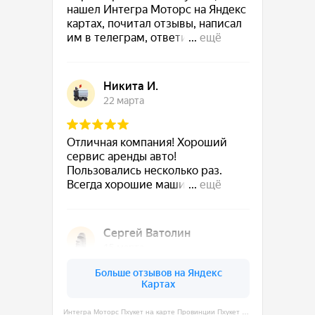
Интегра Моторс Пхукет на карте Провинции Пхукет — Яндекс Карты