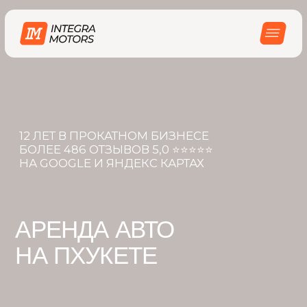
12 ЛЕТ В ПРОКАТНОМ БИЗНЕСЕ
БОЛЕЕ 486 ОТЗЫВОВ 5,0 ⭐️⭐️⭐️⭐️⭐️
НА GOOGLE И ЯНДЕКС КАРТАХ
АРЕНДА АВТО
НА ПХУКЕТЕ
• От 500 бат в сутки
• От 1 суток аренды
• Без залога документов и карт
ВЫБРАТЬ АВТО