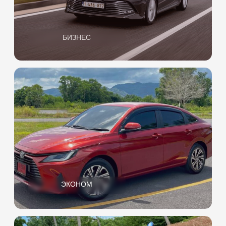
Водительское
удостоверение
Необходимо предоставить
национальное водительское
удостоверение
и международное (при
наличии)
Кредитная карта не нужна
Мы берем небольшой депозит,
который возвращаем
по окончании аренды