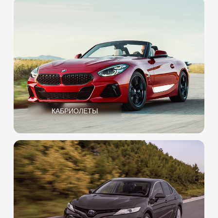
Возраст
старше 25 лет
Стаж
более 5 лет
Загранпаспорт
Мы принимаем только
паспорт, как документ
удостоверяющий личность