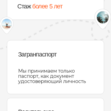
требуется ли вам д
будете ли выезжат
ОСТАВИТЬ ЗАЯВКУ
провинции и проч
ОСАГО
Если вы не виноваты, а второй
участник ДТП известен — всё
в порядке. Ущерб покрывает
страховая компания.