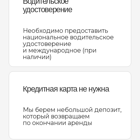
Предоставляем подменный
автомобиль
КАСКО
Если вы виноваты в ДТП, но
трезвы — не проблема. Лимит
вашей ответственности
определен договором аренды,
остальное оплачивает страховая
компания
Поддержка 24/7
Свяжитесь с нами в любое время
в случае происшествия.
Сопроводим весь процесс
оформления дистанционно либо
с выездом на место