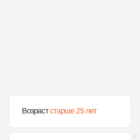
01
Оставить заявку
Уточнить услови
на сайте
аренды
Просто напишите/позвоните или
Наш менеджер свяж
заполните форму обратной связи
и уточнит все детал
машину вы хотели 