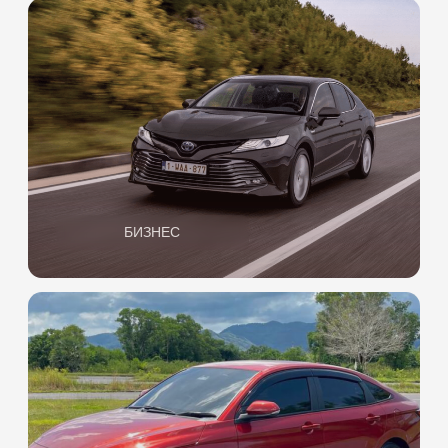
Стаж
более 5 лет
Загранпаспорт
Мы принимаем только
паспорт, как документ
удостоверяющий личность
Водительское
удостоверение