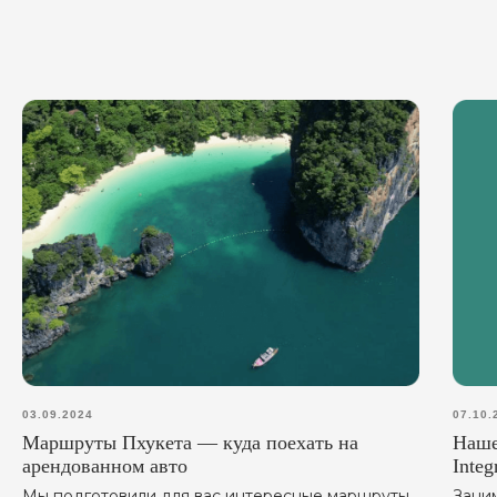
03.09.2024
07.10.
Маршруты Пхукета — куда поехать на
Наше
арендованном авто
Inte
Мы подготовили для вас интересные маршруты
Зани