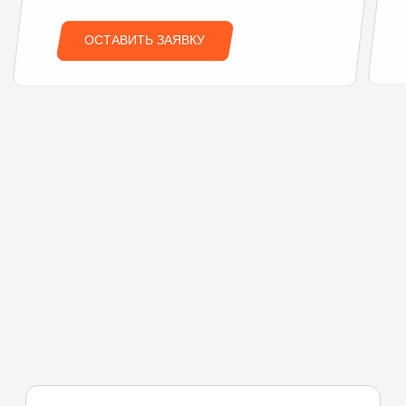
Это выгодно
Скидка 10% на стоимость аренды
Бесплатная доставка по Пхукету
при аренде от 15 суток
Не нужно вносить депозит
Возможность поделиться выгодой
с другом
Как получить