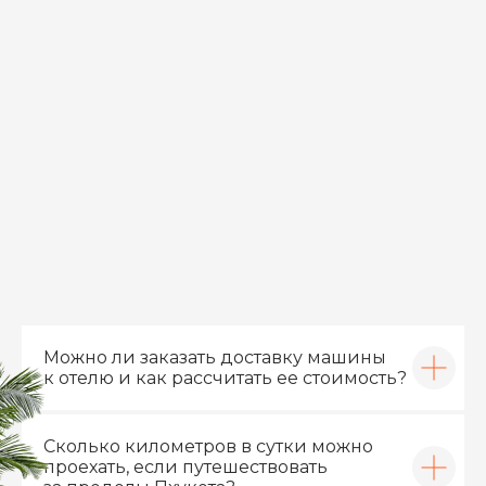
TOYOTA YARIS
SUZUKI
ATIV 2023
SWIFT 2020
Дмитрий
Евгений Юзвенко
Кожевников
Можно ли заказать доставку машины
к отелю и как рассчитать ее стоимость?
ЧИТАТЬ ВСЕ ОТЗЫВЫ
Сколько километров в сутки можно
проехать, если путешествовать