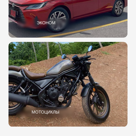
Необходимо предоставить
национальное водительское
удостоверение
и международное (при
наличии)
Кредитная карта не нужна
Мы берем небольшой депозит,
который возвращаем
по окончании аренды