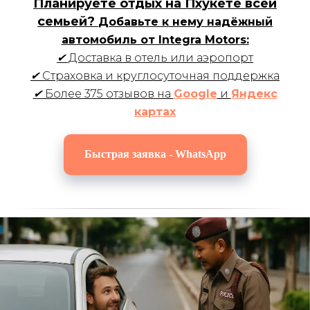
Планируете отдых на Пхукете всей
семьей?
Добавьте к нему надёжный
автомобиль от Integra Motors:
✔ Доставка в отель или аэропорт
✔ Страховка и круглосуточная поддержка
✔ Более 375 отзывов на
Google
и
Яндекс
картах
Оставьте заявку и наш специалист
проконсультирует вас о наличии
свободных машин
Быстрая заявка - WhatsApp
+7
Способ связи