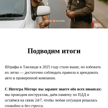
ОСТАВИТЬ ЗАЯВКУ
Нажимая кнопку вы соглашаетесь с
политикой
конфиденциальности
Подводим итоги
Штрафы в Таиланде в 2025 году стали выше, но избежать
их легко — достаточно соблюдать правила и арендовать
авто в проверенной компании.
IntegraMotorsThailand@gmail.com
С Интегра Моторс вы заранее знаете обо всех нюансах:
+66 63 378 5662
мы проводим инструктаж, даём памятку по ПДД и
остаёмся на связи 24/7, чтобы любая ситуация решалась
спокойно и без стресса.