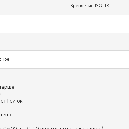
Крепление ISOFIX
рное
старше
е
от 1 суток
щено
с 08:00 до 20:00 (другое по согласованию)