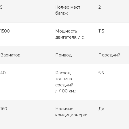
5
Кол-во мест
2
багаж:
1500
Мощность
115
двигателя, л.с.:
Вариатор
Привод:
Передний
40
Расход
5,6
топлива
средний,
л./100 км.:
160
Наличие
Да
кондиционера: