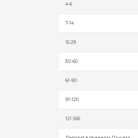
4-6
7-14
15-29
30-60
61-90
91-120
121-365
Депозит в пределах Пхукета