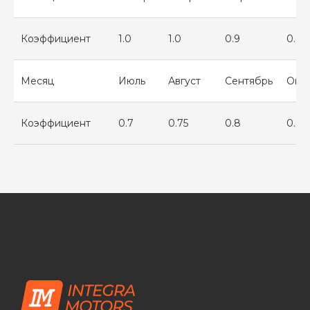
Коэффициент
1.0
1.0
0.9
0.8
Месяц
Июль
Август
Сентябрь
Окт
Коэффициент
0.7
0.75
0.8
0.85