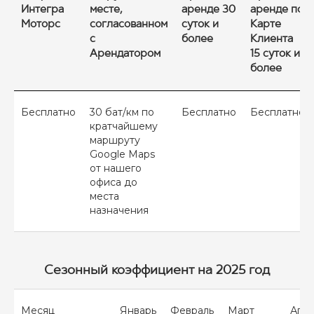
Интегра
месте,
аренде 30
аренде по
Моторс
согласованном
суток и
Карте
с
более
Клиента
Арендатором
15 суток и
более
Бесплатно
30 бат/км по
Бесплатно
Бесплатно
кратчайшему
маршруту
Google Maps
от нашего
офиса до
места
назначения
Сезонный коэффициент на 2025 год
Месяц
Январь
Февраль
Март
Апр