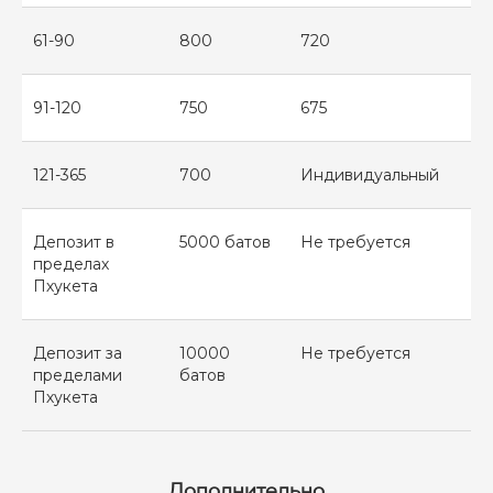
61-90
800
720
91-120
750
675
121-365
700
Индивидуальный
IntegraMotorsThailand@gmail.com
Депозит в
5000 батов
Не требуется
пределах
+66 63 378 5662
Пхукета
Депозит за
10000
Не требуется
пределами
батов
Пхукета
МЕНЮ
ПАРК АВТОМОБИЛЕЙ
Дополнительно