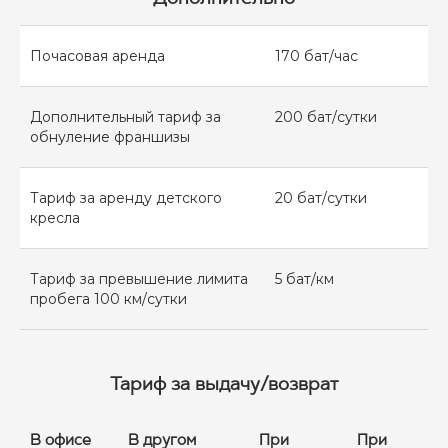
О КОМПАНИИ
БЛОГ
Почасовая аренда
170 бат/час
КОНТАКТЫ
ГРУППА КОМПАНИЙ ИНТЕГРА
Дополнительный тариф за
200 бат/сутки
обнуление франшизы
УСЛОВИЯ АРЕНДЫ
Тариф за аренду детского
20 бат/сутки
ДОГОВОР АРЕНДЫ
кресла
ПОЛИТИКА КОНФИДЕНЦИАЛЬНОСТИ
Тариф за превышение лимита
5 бат/км
пробега 100 км/сутки
Тариф за выдачу/возврат
В офисе
В другом
При
При