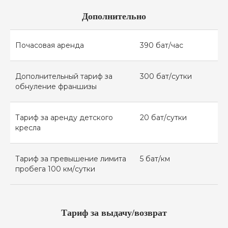
Дополнительно
Почасовая аренда
390 бат/час
IntegraMotorsThailand@gmail.com
Дополнительный тариф за
300 бат/сутки
обнуление франшизы
+66 63 378 5662
Тариф за аренду детского
20 бат/сутки
кресла
Тариф за превышение лимита
5 бат/км
пробега 100 км/сутки
МЕНЮ
ПАРК АВТОМОБИЛЕЙ
О КОМПАНИИ
Тариф за выдачу/возврат
БЛОГ