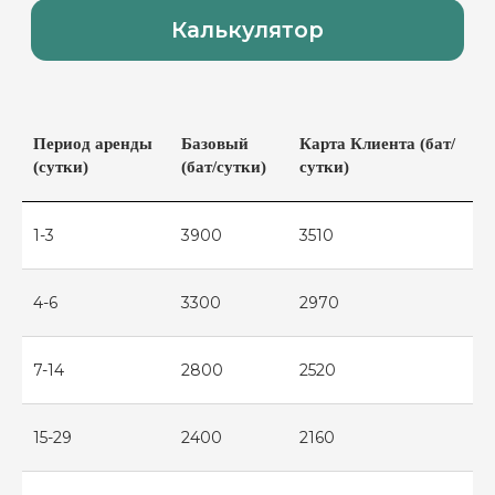
Период аренды
Базовый
Карта Клиента (бат/
(сутки)
(бат/сутки)
сутки)
1-3
3900
3510
4-6
3300
2970
7-14
2800
2520
15-29
2400
2160