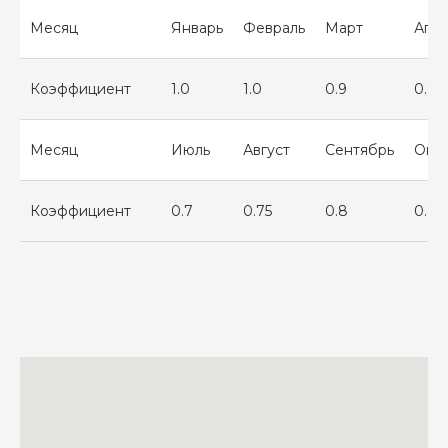
Месяц
Январь
Февраль
Март
Апр
Коэффициент
1.0
1.0
0.9
0.8
Месяц
Июль
Август
Сентябрь
Окт
Коэффициент
0.7
0.75
0.8
0.85