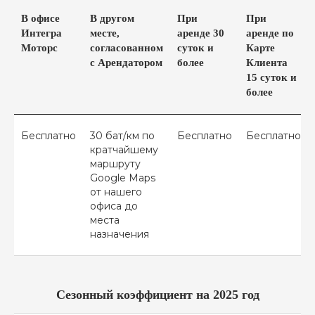
КОНТАКТЫ
ГРУППА КОМПАНИЙ ИНТЕГРА
В офисе
В другом
При
При
Интегра
месте,
аренде 30
аренде по
Моторс
согласованном
суток и
Карте
с Арендатором
более
Клиента
УСЛОВИЯ АРЕНДЫ
15 суток и
ДОГОВОР АРЕНДЫ
более
ПОЛИТИКА КОНФИДЕНЦИАЛЬНОСТИ
Бесплатно
30 бат/км по
Бесплатно
Бесплатно
кратчайшему
маршруту
Google Maps
от нашего
офиса до
места
назначения
Сезонный коэффициент на 2025 год