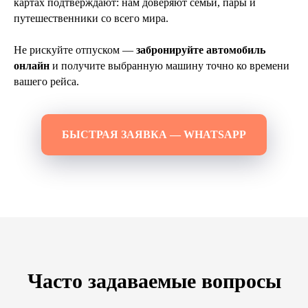
ОСТАВИТЬ ЗАЯВКУ
картах подтверждают: нам доверяют семьи, пары и
путешественники со всего мира.
Нажимая кнопку вы соглашаетесь с
политикой
конфиденциальности
Не рискуйте отпуском —
забронируйте автомобиль
онлайн
и получите выбранную машину точно ко времени
вашего рейса.
БЫСТРАЯ ЗАЯВКА — WHATSAPP
IntegraMotorsThailand@gmail.com
+66 63 378 5662
Часто задаваемые вопросы