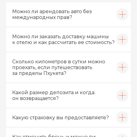
Можно ли арендовать авто без
международных прав?
МЕНЮ
ПАРК АВТОМОБИЛЕЙ
Можно ли заказать доставку машины
к отелю и как рассчитать ее стоимость?
О КОМПАНИИ
БЛОГ
Сколько километров в сутки можно
КОНТАКТЫ
ГРУППА КОМПАНИЙ ИНТЕГРА
проехать, если путешествовать
за пределы Пхукета?
УСЛОВИЯ АРЕНДЫ
Какой размер депозита и когда
он возвращается?
ДОГОВОР АРЕНДЫ
ПОЛИТИКА КОНФИДЕНЦИАЛЬНОСТИ
Какую страховку вы предоставляете?
Как отменить бронь и можно ли