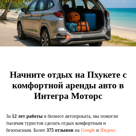
Оставьте заявку и наш специалист
проконсультирует вас о наличии
свободных машин
Начните отдых на Пхукете с
комфортной аренды авто в
+7
Интегра Моторс
Способ связи
За
12 лет работы
в бизнесе автопроката, мы помогли
тысячам туристов сделать отдых комфортным и
безопасным. Более
375 отзывов
на
Google
и
Яндекс