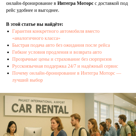
онлайн-бронирование в
Интегра Моторс
с доставкой под
рейс удобнее и выгоднее.
В этой статье вы найдёте:
Гарантия конкретного автомобиля вместо
«аналогичного класса»
Быстрая подача авто без ожидания после рейса
Гибкие условия продления и возврата авто
Прозрачные цены и страхование без сюрпризов
Русскоязычная поддержка 24/7 и надёжный сервис
Почему онлайн-бронирование в Интегра Моторс —
лучший выбор